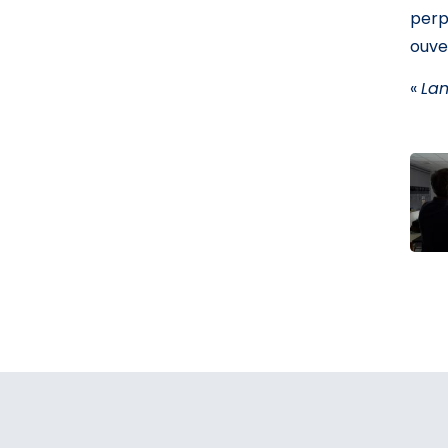
perp
ouve
«
Lan