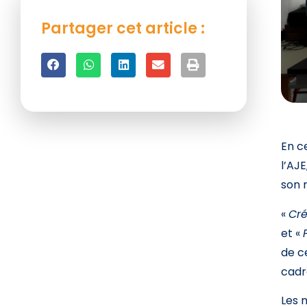
Partager cet article :
En c
l’AJ
son 
«
Cré
et «
de c
cadr
Les 