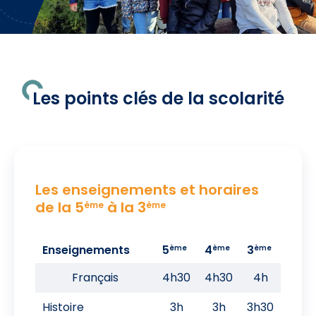
Les points clés de la scolarité
Les enseignements et horaires
de la 5
à la 3
ème
ème
Enseignements
5
4
3
ème
ème
ème
Français
4h30
4h30
4h
Histoire
3h
3h
3h30