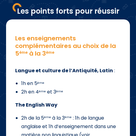
Les points forts pour réussir
Les enseignements
complémentaires au choix de la
5
à la 3
ème
ème
Langue et culture de l’Antiquité, Latin
:
1h en 5
ème
2h en 4
et 3
ème
ème
The English Way
2h de la 5
à la 3
: 1h de langue
ème
ème
anglaise et 1h d’enseignement dans une
matière non linguistique (voir