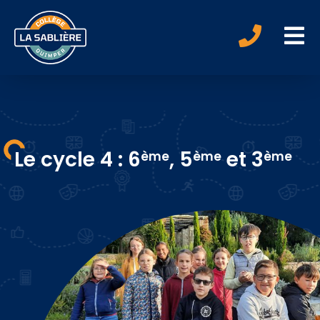
Le cycle 4 : 6
, 5
et 3
ème
ème
ème